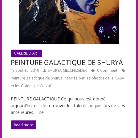
GALERIE D'ART
PEINTURE GALACTIQUE DE SHURYÄ
août 15, 2019
SHURYÄ MELCHIZEDEK
0 Comment
Peinture galactique de Shuryä inspirée par les photos de la NASA
et les Crânes de Cristal
PEINTURE GALACTIQUE Ce qui nous est donné
aujourd’hui est de retrouver les talents acquis lors de vies
antérieures. Il ne
Read more